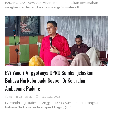
PADANG, CAKRAWALASUMBAR--Kebutuhan akan perumahan
yang laik dan terjangkau bagi warga Sumatera B…
EVi Yandri Anggotanya DPRD Sumbar jelaskan
Bahaya Narkoba pada Sosper Di Kelurahan
Ambacang Padang
Admin Cakrawala
August 20, 2023
Evi Yandri Raji Budiman, Anggota DPRD Sumbar menerangkan
bahaya Narkoba pada sosper Minggu, (20/…