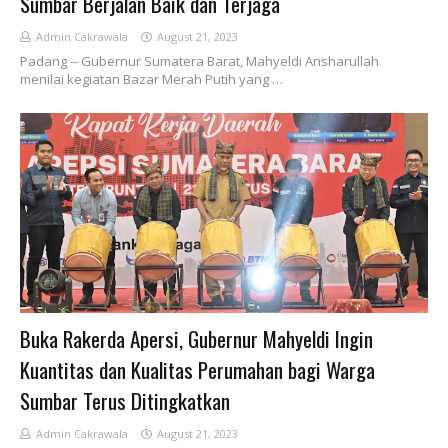
Sumbar Berjalan Baik dan Terjaga
Admin Cakrawala
August 21, 2023
Padang -- Gubernur Sumatera Barat, Mahyeldi Ansharullah
menilai kegiatan Bazar Merah Putih yang …
Buka Rakerda Apersi, Gubernur Mahyeldi Ingin
Kuantitas dan Kualitas Perumahan bagi Warga
Sumbar Terus Ditingkatkan
Admin Cakrawala
August 21, 2023