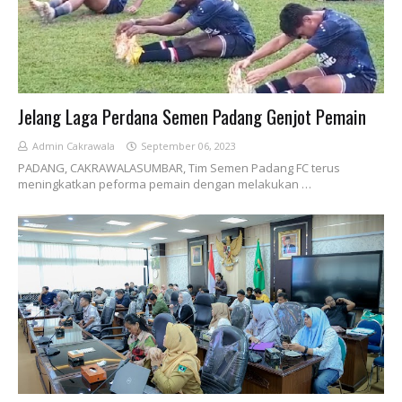
Jelang Laga Perdana Semen Padang Genjot Pemain
Admin Cakrawala
September 06, 2023
PADANG, CAKRAWALASUMBAR, Tim Semen Padang FC terus
meningkatkan peforma pemain dengan melakukan …