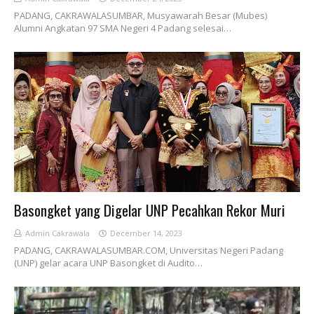
PADANG, CAKRAWALASUMBAR, Musyawarah Besar (Mubes)
Alumni Angkatan 97 SMA Negeri 4 Padang selesai…
Basongket yang Digelar UNP Pecahkan Rekor Muri
Admin Cakrawala
December 14, 2023
PADANG, CAKRAWALASUMBAR.COM, Universitas Negeri Padang
(UNP) gelar acara UNP Basongket di Audito…