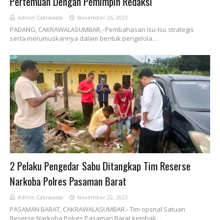
Pertemuan Dengan Pemimpin Redaksi
Admin Cakrawala
November 26, 2023
PADANG, CAKRAWALASUMBAR,–Pembahasan Isu-Isu strategis
serta merumuskannya dalam bentuk pengelola…
2 Pelaku Pengedar Sabu Ditangkap Tim Reserse
Narkoba Polres Pasaman Barat
Admin Cakrawala
November 22, 2023
PASAMAN BARAT, CAKRAWALASUMBAR.- Tim opsnal Satuan
Reserse Narkoba Polres Pasaman Barat kembali …