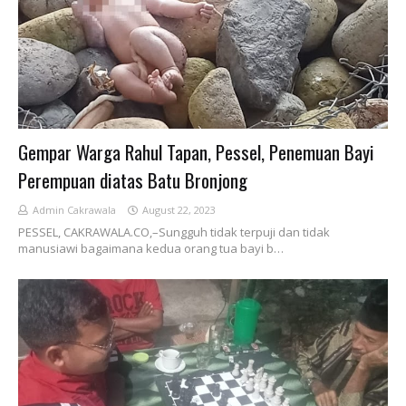
Gempar Warga Rahul Tapan, Pessel, Penemuan Bayi
Perempuan diatas Batu Bronjong
Admin Cakrawala
August 22, 2023
PESSEL, CAKRAWALA.CO,–Sungguh tidak terpuji dan tidak
manusiawi bagaimana kedua orang tua bayi b…