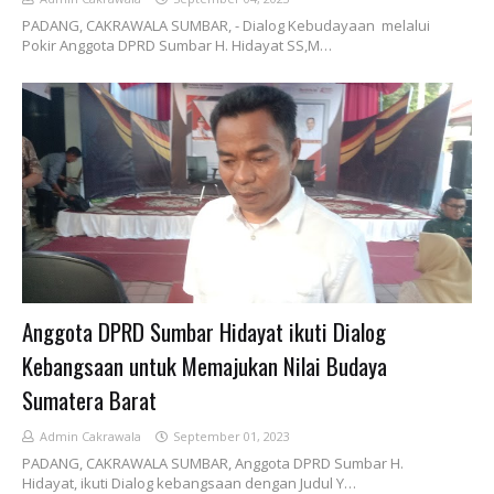
PADANG, CAKRAWALA SUMBAR, - Dialog Kebudayaan melalui
Pokir Anggota DPRD Sumbar H. Hidayat SS,M…
Anggota DPRD Sumbar Hidayat ikuti Dialog
Kebangsaan untuk Memajukan Nilai Budaya
Sumatera Barat
Admin Cakrawala
September 01, 2023
PADANG, CAKRAWALA SUMBAR, Anggota DPRD Sumbar H.
Hidayat, ikuti Dialog kebangsaan dengan Judul Y…