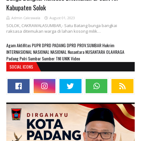
Kabupaten Solok
Admin Cakrawala
August 01, 2023
SOLOK, CAKRAWALASUMBAR,- Satu Batang bunga bangkai
raksasa ditemukan warga di lahan kosong milik…
Agam
Aktifitas PUPR
DPRD PADANG
DPRD PROV.SUMBAR
Hukrim
INTERNASIONAL
NASIONAL
NASIONAL Nusantara
NUSANTARA
OLAHRAGA
Padang
Polri
Sumbar
Sumber
TNI
UNIK
Video
SOCIAL ICONS