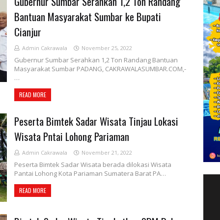
Gubernur Sumbar Serahkan 1,2 Ton Randang
Bantuan Masyarakat Sumbar ke Bupati
Cianjur
Admin Cakrawala
November 25, 2022
Gubernur Sumbar Serahkan 1,2 Ton Randang Bantuan
Masyarakat Sumbar PADANG, CAKRAWALASUMBAR.COM,-
…
READ MORE
Peserta Bimtek Sadar Wisata Tinjau Lokasi
Wisata Pntai Lohong Pariaman
Admin Cakrawala
November 21, 2022
Peserta Bimtek Sadar Wisata berada dilokasi Wisata
Pantai Lohong Kota Pariaman Sumatera Barat PA…
READ MORE