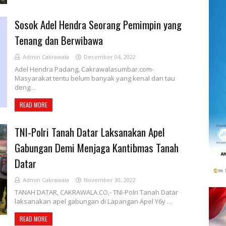
Sosok Adel Hendra Seorang Pemimpin yang
Tenang dan Berwibawa
Admin Cakrawala
December 04, 2022
Adel Hendra Padang, Cakrawalasumbar.com-
Masyarakat tentu belum banyak yang kenal dan tau
deng…
READ MORE
TNI-Polri Tanah Datar Laksanakan Apel
Gabungan Demi Menjaga Kantibmas Tanah
Datar
Admin Cakrawala
November 30, 2022
TANAH DATAR, CAKRAWALA.CO,- TNI-Polri Tanah Datar
laksanakan apel gabungan di Lapangan Apel Y6y …
READ MORE