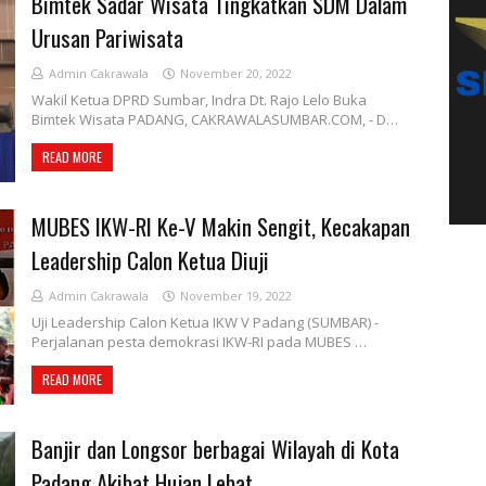
Bimtek Sadar Wisata Tingkatkan SDM Dalam
Urusan Pariwisata
Admin Cakrawala
November 20, 2022
Wakil Ketua DPRD Sumbar, Indra Dt. Rajo Lelo Buka
Bimtek Wisata PADANG, CAKRAWALASUMBAR.COM, - D…
READ MORE
MUBES IKW-RI Ke-V Makin Sengit, Kecakapan
Leadership Calon Ketua Diuji
Admin Cakrawala
November 19, 2022
Uji Leadership Calon Ketua IKW V Padang (SUMBAR) -
Perjalanan pesta demokrasi IKW-RI pada MUBES …
READ MORE
Banjir dan Longsor berbagai Wilayah di Kota
Padang Akibat Hujan Lebat