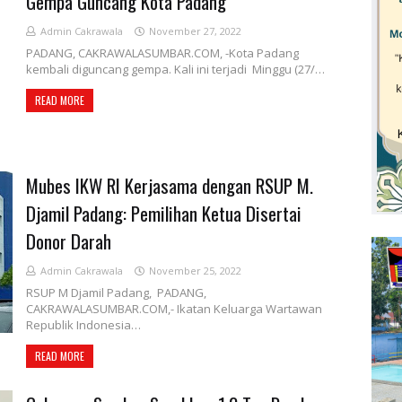
Gempa Guncang Kota Padang
Admin Cakrawala
November 27, 2022
PADANG, CAKRAWALASUMBAR.COM, -Kota Padang
kembali diguncang gempa. Kali ini terjadi Minggu (27/…
READ MORE
Mubes IKW RI Kerjasama dengan RSUP M.
Djamil Padang: Pemilihan Ketua Disertai
Donor Darah
Admin Cakrawala
November 25, 2022
RSUP M Djamil Padang, PADANG,
CAKRAWALASUMBAR.COM,- Ikatan Keluarga Wartawan
Republik Indonesia…
READ MORE