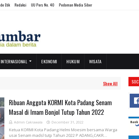
de Etik
Redaksi
UU Pers No. 40
Pedoman Media Siber
INTERNASIONAL
EKONOMI
HUKUM
WISATA
SOC
Show All
Ribuan Anggota KORMI Kota Padang Senam
Masal di Imam Bonjol Tutup Tahun 2022
Admin Cakrawala
December 31, 2022
Ketua KORMI Kota Padang Helmi Moesim bersama Warga
usai Senam madsl tutp Tahun 2022 P ADANG,CAKR…