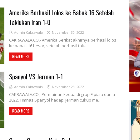
Amerika Berhasil Lolos ke Babak 16 Setelah
Taklukan Iran 1-0
Admin Cakrawala
November 30, 2022
CAKRAWALA.CO,- Amerika Serikat akhirnya berhasil lolos
ke babak 16 besar, setelah berhasil tak…
READ MORE
Spanyol VS Jerman 1-1
Admin Cakrawala
November 28, 2022
CAKRAWALA.CO, Permainan kedua di grup E piala dunia
2022, Timnas Spanyol hadapi Jerman cukup me…
READ MORE