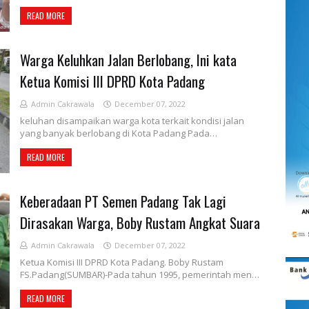
READ MORE
Warga Keluhkan Jalan Berlobang, Ini kata
Ketua Komisi III DPRD Kota Padang
Admin Cakrawala
December 07, 2022
keluhan disampaikan warga kota terkait kondisi jalan
yang banyak berlobang di Kota Padang Pada…
READ MORE
Keberadaan PT Semen Padang Tak Lagi
Dirasakan Warga, Boby Rustam Angkat Suara
Admin Cakrawala
December 07, 2022
Ketua Komisi III DPRD Kota Padang. Boby Rustam
FS.Padang(SUMBAR)-Pada tahun 1995, pemerintah men…
READ MORE