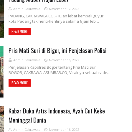
Admin Cakrawala
November 17, 2022
PADANG, CAKRAWALA.CO, -Hujan lebat kembali guyur
kota Padang tak henti-hentinya selama 6 jam leb…
READ MORE
Pria Mati Suri di Bigor, ini Penjelasan Polisi
Admin Cakrawala
November 16, 2022
Penjelasan Kapolres Bogor tentang Pria Mati Suri
BOGOR, CAKRAWALASUMBAR.CO,-Viralnya sebuah vide…
READ MORE
Kabar Duka Artis Indonesia, Ayah Cut Keke
Meninggal Dunia
Admin Cakrawala
November 16, 2022