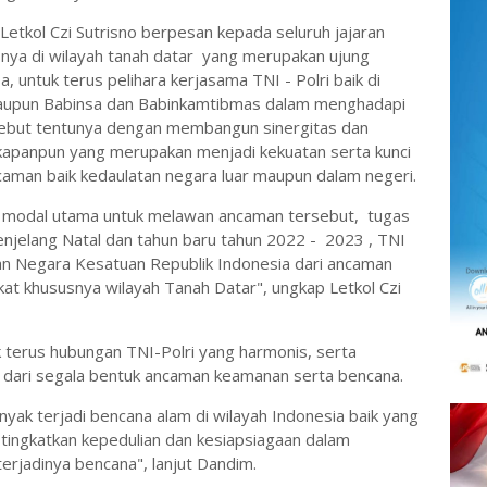
kol Czi Sutrisno berpesan kepada seluruh jajaran
snya di wilayah tanah datar yang merupakan ujung
untuk terus pelihara kerjasama TNI - Polri baik di
maupun Babinsa dan Babinkamtibmas dalam menghadapi
ebut tentunya dengan membangun sinergitas dan
i kapanpun yang merupakan menjadi kekuatan serta kunci
man baik kedaulatan negara luar maupun dalam negeri.
an modal utama untuk melawan ancaman tersebut, tugas
njelang Natal dan tahun baru tahun 2022 - 2023 , TNI
n Negara Kesatuan Republik Indonesia dari ancaman
 khususnya wilayah Tanah Datar", ungkap Letkol Czi
terus hubungan TNI-Polri yang harmonis, serta
 dari segala bentuk ancaman keamanan serta bencana.
anyak terjadi bencana alam di wilayah Indonesia baik yang
 tingkatkan kepedulian dan kesiapsiagaan dalam
rjadinya bencana", lanjut Dandim.