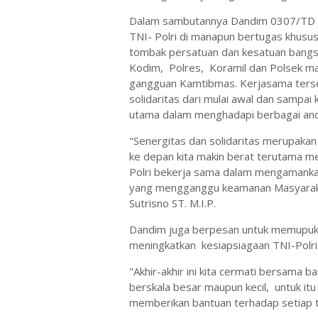
Dalam sambutannya Dandim 0307/TD Let
TNI- Polri di manapun bertugas khusu
tombak persatuan dan kesatuan bangsa, 
Kodim, Polres, Koramil dan Polsek 
gangguan Kamtibmas. Kerjasama ters
solidaritas dari mulai awal dan sampa
utama dalam menghadapi berbagai anca
"Senergitas dan solidaritas merupak
ke depan kita makin berat terutama me
Polri bekerja sama dalam mengamanka
yang mengganggu keamanan Masyarakat
Sutrisno ST. M.I.P.
Dandim juga berpesan untuk memupuk 
meningkatkan kesiapsiagaan TNI-Polri
"Akhir-akhir ini kita cermati bersama b
berskala besar maupun kecil, untuk itu
memberikan bantuan terhadap setiap te