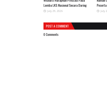
Wisnarti Harapkan Prestasi Pada
Rumah O
Lomba LKS Nasional Secara Daring
Peserta
July 29, 2026
July 
POST A COMMENT
0 Comments