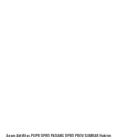
Agam
Aktifitas PUPR
DPRD PADANG
DPRD PROV.SUMBAR
Hukrim