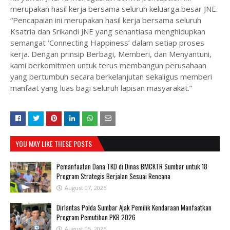
merupakan hasil kerja bersama seluruh keluarga besar JNE.
“Pencapaian ini merupakan hasil kerja bersama seluruh
Ksatria dan Srikandi JNE yang senantiasa menghidupkan
semangat ‘Connecting Happiness’ dalam setiap proses
kerja. Dengan prinsip Berbagi, Memberi, dan Menyantuni,
kami berkomitmen untuk terus membangun perusahaan
yang bertumbuh secara berkelanjutan sekaligus memberi
manfaat yang luas bagi seluruh lapisan masyarakat.”
YOU MAY LIKE THESE POSTS
Pemanfaatan Dana TKD di Dinas BMCKTR Sumbar untuk 18
Program Strategis Berjalan Sesuai Rencana
August 07, 2026
Dirlantas Polda Sumbar Ajak Pemilik Kendaraan Manfaatkan
Program Pemutihan PKB 2026
August 05, 2026