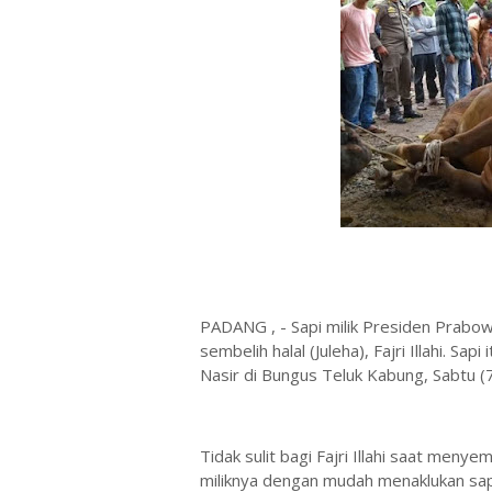
PADANG , - Sapi milik Presiden Prabow
sembelih halal (Juleha), Fajri Illahi. S
Nasir di Bungus Teluk Kabung, Sabtu 
Tidak sulit bagi Fajri Illahi saat meny
miliknya dengan mudah menaklukan sap