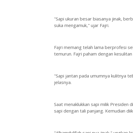
"Sapi ukuran besar biasanya jinak, ber
suka mengamuk," ujar Fajri.
Fajri memang telah lama berprofesi seb
temurun. Fajri paham dengan kesulita
"Sapi jantan pada umumnya kulitnya teba
jelasnya.
Saat menaklukkan sapi milik Presiden d
sapi dengan tali panjang. Kemudian dii
"Alhamdulillah sapi nya jinak," ungkap 