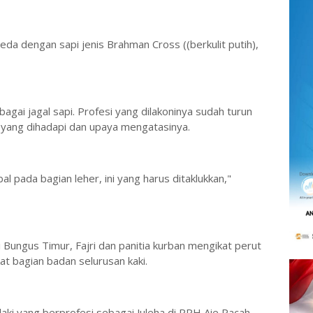
beda dengan sapi jenis Brahman Cross ((berkulit putih),
agai jagal sapi. Profesi yang dilakoninya sudah turun
n yang dihadapi dan upaya mengatasinya.
l pada bagian leher, ini yang harus ditaklukkan,"
i Bungus Timur, Fajri dan panitia kurban mengikat perut
kat bagian badan selurusan kaki.
lelaki yang berprofesi sebagai Juleha di RPH Aie Pacah,