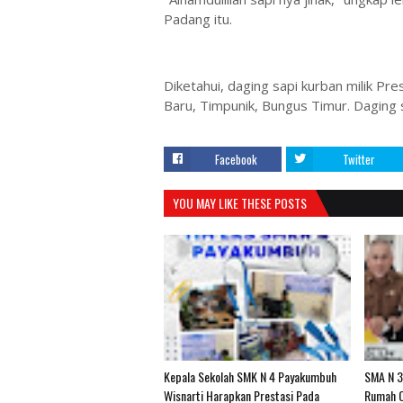
Padang itu.
Diketahui, daging sapi kurban milik P
Baru, Timpunik, Bungus Timur. Daging s
Facebook
Twitter
YOU MAY LIKE THESE POSTS
Kepala Sekolah SMK N 4 Payakumbuh
SMA N 3
Wisnarti Harapkan Prestasi Pada
Rumah O