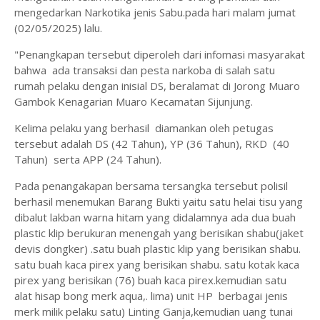
mengedarkan Narkotika jenis Sabu.pada hari malam jumat
(02/05/2025) lalu.
"Penangkapan tersebut diperoleh dari infomasi masyarakat
bahwa ada transaksi dan pesta narkoba di salah satu
rumah pelaku dengan inisial DS, beralamat di Jorong Muaro
Gambok Kenagarian Muaro Kecamatan Sijunjung.
Kelima pelaku yang berhasil diamankan oleh petugas
tersebut adalah DS (42 Tahun), YP (36 Tahun), RKD (40
Tahun) serta APP (24 Tahun).
Pada penangakapan bersama tersangka tersebut polisil
berhasil menemukan Barang Bukti yaitu satu helai tisu yang
dibalut lakban warna hitam yang didalamnya ada dua buah
plastic klip berukuran menengah yang berisikan shabu(jaket
devis dongker) .satu buah plastic klip yang berisikan shabu.
satu buah kaca pirex yang berisikan shabu. satu kotak kaca
pirex yang berisikan (76) buah kaca pirex.kemudian satu
alat hisap bong merk aqua,. lima) unit HP berbagai jenis
merk milik pelaku satu) Linting Ganja,kemudian uang tunai