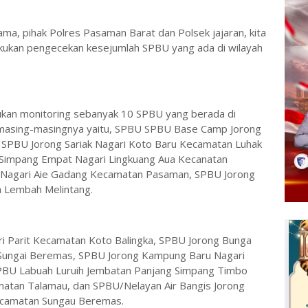
ama, pihak Polres Pasaman Barat dan Polsek jajaran, kita
akukan pengecekan kesejumlah SPBU yang ada di wilayah
ukan monitoring sebanyak 10 SPBU yang berada di
masing-masingnya yaitu, SPBU SPBU Base Camp Jorong
i, SPBU Jorong Sariak Nagari Koto Baru Kecamatan Luhak
Simpang Empat Nagari Lingkuang Aua Kecanatan
 Nagari Aie Gadang Kecamatan Pasaman, SPBU Jorong
n Lembah Melintang.
ari Parit Kecamatan Koto Balingka, SPBU Jorong Bunga
 Sungai Beremas, SPBU Jorong Kampung Baru Nagari
PBU Labuah Luruih Jembatan Panjang Simpang Timbo
matan Talamau, dan SPBU/Nelayan Air Bangis Jorong
ecamatan Sungau Beremas.