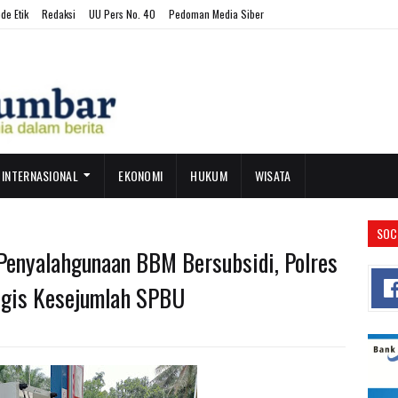
de Etik
Redaksi
UU Pers No. 40
Pedoman Media Siber
INTERNASIONAL
EKONOMI
HUKUM
WISATA
SOC
 Penyalahgunaan BBM Bersubsidi, Polres
logis Kesejumlah SPBU