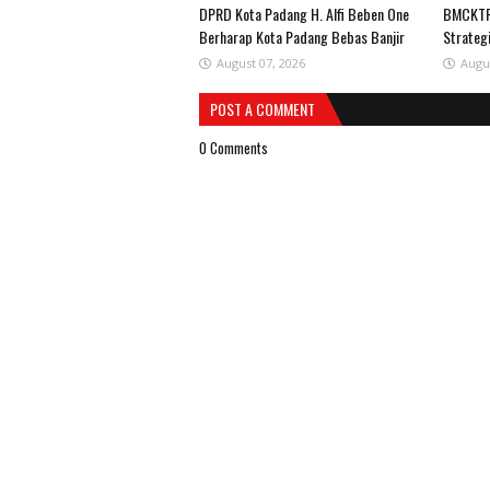
DPRD Kota Padang H. Alfi Beben One
BMCKTR
Berharap Kota Padang Bebas Banjir
Strateg
August 07, 2026
Augu
POST A COMMENT
0 Comments