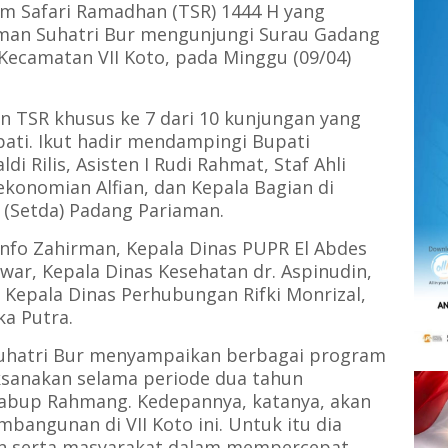
Safari Ramadhan (TSR) 1444 H yang
man Suhatri Bur mengunjungi Surau Gadang
Kecamatan VII Koto, pada Minggu (09/04)
 TSR khusus ke 7 dari 10 kunjungan yang
ati. Ikut hadir mendampingi Bupati
i Rilis, Asisten I Rudi Rahmat, Staf Ahli
onomian Alfian, dan Kepala Bagian di
 (Setda) Padang Pariaman.
info Zahirman, Kepala Dinas PUPR El Abdes
ar, Kepala Dinas Kesehatan dr. Aspinudin,
 Kepala Dinas Perhubungan Rifki Monrizal,
ka Putra.
uhatri Bur menyampaikan berbagai program
sanakan selama periode dua tahun
bup Rahmang. Kedepannya, katanya, akan
bangunan di VII Koto ini. Untuk itu dia
an serta masyarakat dalam mempercepat