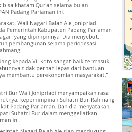
 bisa khatam Qur’an selama bulan
AN Padang Pariaman ini.
akat, Wali Nagari Balah Aie Jonipriadi
da Pemerintah Kabupaten Padang Pariaman
gari yang dipimpinnya. Dia menyebut,
ntuh pembangunan selama periodesasi
Rahmang.
ang kepada VII Koto sangat baik termasuk
tahunnya tidak pernah lepas dari bantuan
nya membantu perekonomian masyarakat,”
tri Bur Wali Jonipriadi menyampaikan rasa
nurutnya, kepemimpinan Suhatri Bur-Rahmang
akat Padang Pariaman. Dan dia menyatakan,
ati Suhatri Bur dalam menggeliatkan
man ini.
merintah Nagari Balah Aie siap mendukung