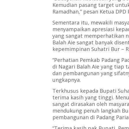
Kemudian pasang target untuk
Ramadhan,” pesan Ketua DPD P
Sementara itu, mewakili masyar
menyampaikan apresiasi kepa
yang sangat memperhatikan na
Balah Aie sangat banyak dise
kepemimpinan Suhatri Bur – 
“Perhatian Pemkab Padang Pad
di Nagari Balah Aie yang tiap 
dan pembangunan yang sifat
ungkapnya.
Terkhusus kepada Bupati Suha
terima kasih yang tinggi. Me
sangat dirasakan oleh masyar
mendukung penuh langkah Bup
pembangunan di Padang Paria
“Terima kasih pak Bupati, Pe