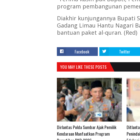
program pembangunan pemeri
Diakhir kunjungannya Bupati 
Gadang Limau Hantu Nagari Bal
bantuan paket al-quran. (Red)
Facebook
Twitter
YOU MAY LIKE THESE POSTS
Dirlantas Polda Sumbar Ajak Pemilik
Ditlant
Kendaraan Manfaatkan Program
Peninda