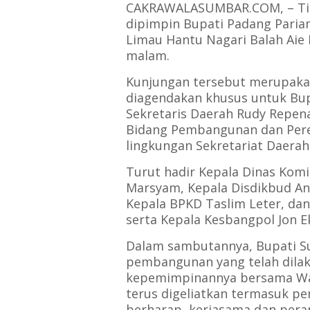
CAKRAWALASUMBAR.COM, – Tim 
dipimpin Bupati Padang Paria
Limau Hantu Nagari Balah Aie 
malam.
Kunjungan tersebut merupakan
diagendakan khusus untuk Bup
Sekretaris Daerah Rudy Repenald
Bidang Pembangunan dan Perek
lingkungan Sekretariat Daerah
Turut hadir Kepala Dinas Kom
Marsyam, Kepala Disdikbud Anw
Kepala BPKD Taslim Leter, dan
serta Kepala Kesbangpol Jon E
Dalam sambutannya, Bupati S
pembangunan yang telah dilak
kepemimpinannya bersama Wa
terus digeliatkan termasuk pem
berharap, kerjasama dan per