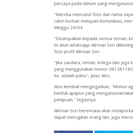
percaya pada oknum yang mengatasna
"Mereka mencatut foto dan nama saya, 
calon korban melayani komunikasi, mer
Minggu 24/04.
"Disampaikan kepada semua teman, ko
ini akun whatsapp Alirman Sori diklo
foto profil Alirman Sori.
"Jika saudara, teman, kolega dan jug
yang menggunakan nomor 081281183782
itu adalah palsu", jelas Also.
Also kembali mengingatkan, "Mohon ag
bentuk apapun yang mengatasnamakan d
penipuan," tegasnya.
Alirman Sori berencana akan melaporkan 
dapat merugikan orang lain, juga merus