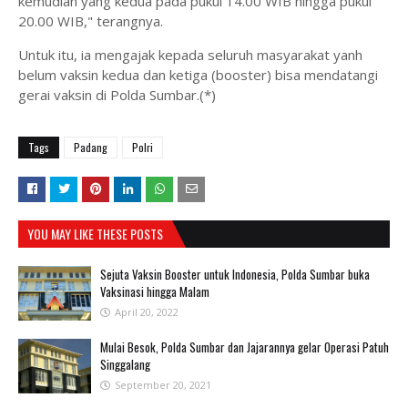
kemudian yang kedua pada pukul 14.00 WIB hingga pukul
20.00 WIB," terangnya.
Untuk itu, ia mengajak kepada seluruh masyarakat yanh
belum vaksin kedua dan ketiga (booster) bisa mendatangi
gerai vaksin di Polda Sumbar.(*)
Tags
Padang
Polri
YOU MAY LIKE THESE POSTS
Sejuta Vaksin Booster untuk Indonesia, Polda Sumbar buka
Vaksinasi hingga Malam
April 20, 2022
Mulai Besok, Polda Sumbar dan Jajarannya gelar Operasi Patuh
Singgalang
September 20, 2021