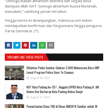
“Semoga ibadah almarhum diterima dan segala dosa
diampuni Allah SWT. Semoga almarhum husnul khotimah,
wassalam,” sambung pesan tersebut.
Hingga berita ini dirampungkan, Halonusa.com belum
mendapatkan konfirmasi dari fungsionaris hingga pengurus
Partai Demokrat. (*)
YOU MAY LIKE THESE POSTS
Ditlantas Polda Sumbar Edukasi 3.000 Mahasiswa Baru UNP
Lewat Program Police Goes To Campus
August 08, 2026
HUT Kota Padang ke-357 , Anggota DPRD Kota Padang H. Alfi
Beben One Berharap Kota Padang Bebas Banjir
August 07, 2026
Pemanfaatan Dana TKD di Dinas BMCKTR Sumbar untuk 18