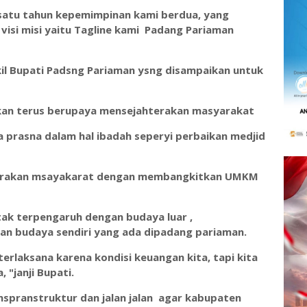
i satu tahun kepemimpinan kami berdua, yang
 visi misi yaitu Tagline kami Padang Pariaman
kil Bupati Padsng Pariaman ysng disampaikan untuk
 akan terus berupaya mensejahterakan masyarakat
na prasna dalam hal ibadah seperyi perbaikan medjid
hterakan msayakarat dengan membangkitkan UMKM
tak terpengaruh dengan budaya luar ,
an budaya sendiri yang ada dipadang pariaman.
erlaksana karena kondisi keuangan kita, tapi kita
 "janji Bupati.
nspranstruktur dan jalan jalan agar kabupaten