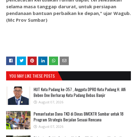
selama masa tanggap darurat, untuk persiapan
pendanaan bantuan perbaikan ke depan," ujar Wagub.
(Mc Prov Sumbar)
YOU MAY LIKE THESE POSTS
HUT Kota Padang ke-357 , Anggota DPRD Kota Padang H. Alfi
Beben One Berharap Kota Padang Bebas Banjir
August 07, 2026
Pemanfaatan Dana TKD di Dinas BMCKTR Sumbar untuk 18
Program Strategis Berjalan Sesuai Rencana
August 07, 2026