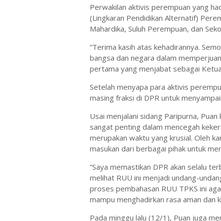
Perwakilan aktivis perempuan yang hadi
(Lingkaran Pendidikan Alternatif) Per
Mahardika, Suluh Perempuan, dan Seko
“Terima kasih atas kehadirannya. Sem
bangsa dan negara dalam memperjuan
pertama yang menjabat sebagai Ketua
Setelah menyapa para aktivis perempu
masing fraksi di DPR untuk menyampa
Usai menjalani sidang Paripurna, Pua
sangat penting dalam mencegah keker
merupakan waktu yang krusial. Oleh k
masukan dari berbagai pihak untuk me
“Saya memastikan DPR akan selalu ter
melihat RUU ini menjadi undang-undan
proses pembahasan RUU TPKS ini aga
mampu menghadirkan rasa aman dan k
Pada minggu lalu (12/1), Puan juga me