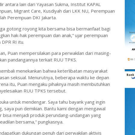
r antara lain dari Yayasan Sukma, Institut KAPAL
empuan, Migrant Care, Kusdiyah dari LKK NU, Perempuan
lah Perempuan DKI Jakarta.
oga gotong royong kita bersama bisa bermanfaat bagi
gkan hak-hak perempuan dan anak,” ujar perempuan
 DPR RI itu.
an, Puan mempersilakan para perwakilan dari masing-
ikan pandangannya terkait RUU TPKS.
n kembali menekankan bahwa keterlibatan masyarakat
asan seksual. Menurutnya, beberapa waktu ke depan
arena itu, Puan mengaku pihaknya masih membutuhkan
nyelesaikan RUU TPKS tersebut.
buka untuk mendengar. Saya tahu bayank yang ingin
g, saya pun demikian. Bantu kami dengan mengawal
r bisa menjadi produk perundang-undangan yang
eadilan bersama,” pungkasnya.
ndapatkan dukungan penuh dari perwakilan aktivis