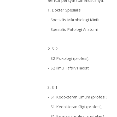
Berikut persyaratan khususnya:
1. Dokter Spesialis:
– Spesialis Mikrobiologi Klinik;
– Spesialis Patologi Anatomi;
2. S-2:
– S2 Psikologi (profesi);
– S2 Ilmu Tafsir/Hadist
3. S-1:
– S1 Kedokteran Umum (profesi);
– S1 Kedokteran Gigi (profesi);
– S1 Farmasi (profesi apoteker);