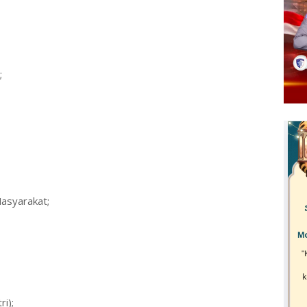
;
asyarakat;
i);