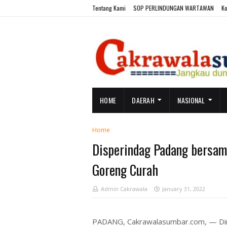
Tentang Kami
SOP PERLINDUNGAN WARTAWAN
Ko
HOME
DAERAH
NASIONAL
Home
Disperindag Padang bersam
Goreng Curah
Admin Cakrawala
January 31, 2022
PADANG, Cakrawalasumbar.com, — Dina