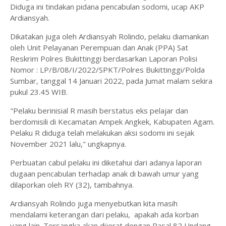
Diduga ini tindakan pidana pencabulan sodomi, ucap AKP
Ardiansyah.
Dikatakan juga oleh Ardiansyah Rolindo, pelaku diamankan
oleh Unit Pelayanan Perempuan dan Anak (PPA) Sat
Reskrim Polres Bukittinggi berdasarkan Laporan Polisi
Nomor : LP/B/08/I/2022/SPKT/Polres Bukittinggi/Polda
Sumbar, tanggal 14 Januari 2022, pada Jumat malam sekira
pukul 23.45 WIB.
"Pelaku berinisial R masih berstatus eks pelajar dan
berdomisili di Kecamatan Ampek Angkek, Kabupaten Agam.
Pelaku R diduga telah melakukan aksi sodomi ini sejak
November 2021 lalu," ungkapnya.
Perbuatan cabul pelaku ini diketahui dari adanya laporan
dugaan pencabulan terhadap anak di bawah umur yang
dilaporkan oleh RY (32), tambahnya.
Ardiansyah Rolindo juga menyebutkan kita masih
mendalami keterangan dari pelaku, apakah ada korban
yang lain. Tersangka akan dijerat dengan Pasal 82 Undang-