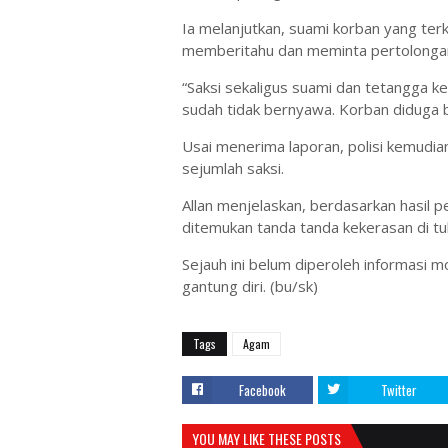
Ia melanjutkan, suami korban yang terk
memberitahu dan meminta pertolongan
“Saksi sekaligus suami dan tetangga k
sudah tidak bernyawa. Korban diduga bu
Usai menerima laporan, polisi kemudia
sejumlah saksi.
Allan menjelaskan, berdasarkan hasil p
ditemukan tanda tanda kekerasan di tu
Sejauh ini belum diperoleh informasi 
gantung diri. (bu/sk)
Tags
Agam
Facebook
Twitter
YOU MAY LIKE THESE POSTS