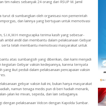
an tim nakes sebanyak 24 orang dari RSUP M. Jamil
a turut di sumbangkan oleh organisasi non pemerintah
 komporgas, dan lainnya yang bertujuan untuk memotivasi
, S.I.K,M.H mengucapka terima kasih yang sebesar-
lah ambil andil dan membantu dalam pelaksanaan Gebyar
, serta telah membantu memotivasi masyarakat untuk
antu atas sumbangsih yang diberikan, dan kami menjadi
n kegiatan Gebyar vaksin kedepannya, karena ternyata
h yang ikut peduli dalam pelaksanaan pencapaian vaksin
res.
elaksanaan gebyar vaksin kali ini, bukan hanya masyarakat
hadiah, namun tenaga medis pun di beri hadiah menarik,
 jalan-jalan ke mivan, sepeda, dan lain sebagainya.
rengi dengan pelaksanaan Vidcon dengan Kapolda Sumbar.