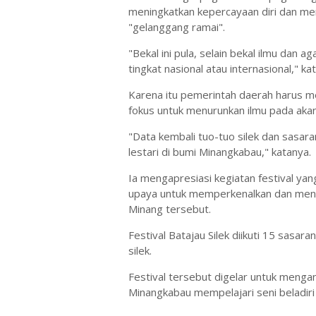
meningkatkan kepercayaan diri dan men
"gelanggang ramai".
"Bekal ini pula, selain bekal ilmu dan
tingkat nasional atau internasional," ka
Karena itu pemerintah daerah harus m
fokus untuk menurunkan ilmu pada aka
"Data kembali tuo-tuo silek dan sasar
lestari di bumi Minangkabau," katanya.
Ia mengapresiasi kegiatan festival ya
upaya untuk memperkenalkan dan meng
Minang tersebut.
Festival Batajau Silek diikuti 15 sasar
silek.
Festival tersebut digelar untuk menga
Minangkabau mempelajari seni beladiri t