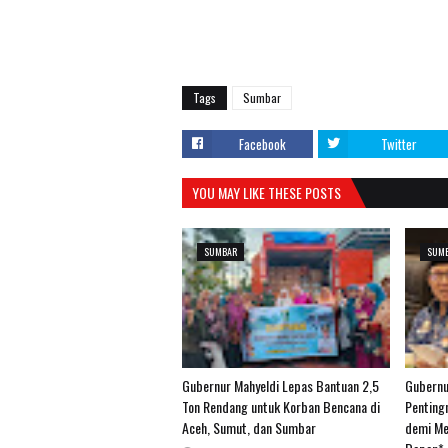
Tags
Sumbar
Facebook
Twitter
YOU MAY LIKE THESE POSTS
SUMBAR
SUM
Gubernur Mahyeldi Lepas Bantuan 2,5
Gubernu
Ton Rendang untuk Korban Bencana di
Penting
Aceh, Sumut, dan Sumbar
demi Me