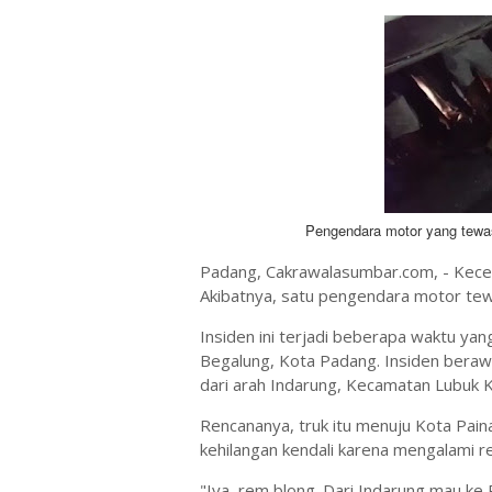
Pengendara motor yang tewa
Padang, Cakrawalasumbar.com, - Kecel
Akibatnya, satu pengendara motor tew
Insiden ini terjadi beberapa waktu ya
Begalung, Kota Padang. Insiden beraw
dari arah Indarung, Kecamatan Lubuk 
Rencananya, truk itu menuju Kota Painan
kehilangan kendali karena mengalami r
"Iya, rem blong. Dari Indarung mau ke 