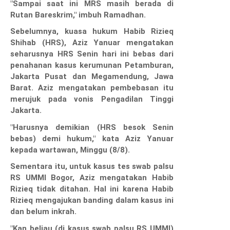
"Sampai saat ini MRS masih berada di
Rutan Bareskrim," imbuh Ramadhan.
Sebelumnya, kuasa hukum Habib Rizieq
Shihab (HRS), Aziz Yanuar mengatakan
seharusnya HRS Senin hari ini bebas dari
penahanan kasus kerumunan Petamburan,
Jakarta Pusat dan Megamendung, Jawa
Barat. Aziz mengatakan pembebasan itu
merujuk pada vonis Pengadilan Tinggi
Jakarta.
"Harusnya demikian (HRS besok Senin
bebas) demi hukum," kata Aziz Yanuar
kepada wartawan, Minggu (8/8).
Sementara itu, untuk kasus tes swab palsu
RS UMMI Bogor, Aziz mengatakan Habib
Rizieq tidak ditahan. Hal ini karena Habib
Rizieq mengajukan banding dalam kasus ini
dan belum inkrah.
"Kan beliau (di kasus swab palsu RS UMMI)