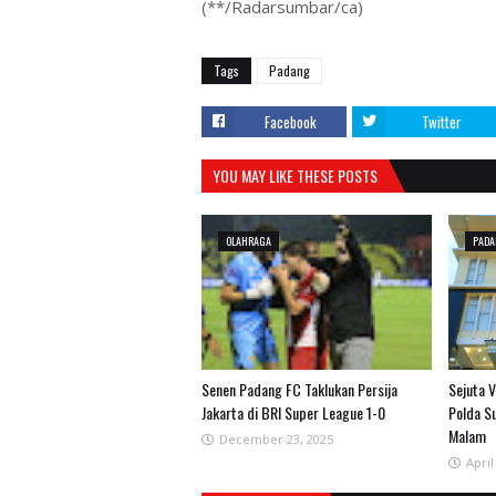
(**/Radarsumbar/ca)
Tags
Padang
Facebook
Twitter
YOU MAY LIKE THESE POSTS
OLAHRAGA
PAD
Senen Padang FC Taklukan Persija
Sejuta V
Jakarta di BRI Super League 1-0
Polda S
Malam
December 23, 2025
April